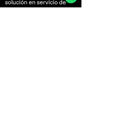
solución en servicio de
Internet Dedicado,
infraestructura de redes y
telefonía para tu
empresa, danos la
oportunidad de servirte.
Contáctanos